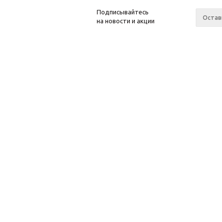
Подписывайтесь
на новости и акции
© 2018-2026 © Aqapool.ru
Катало
Официальный интернет-магазин
Водопад
пушки
Аэромасс
Закладн
бассейн
Накладк
Лестниц
Души
Пневмок
Пьезокн
Решетка 
Стартов
Разное