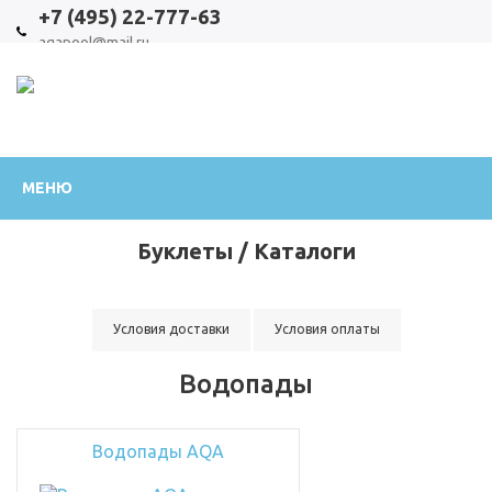
+7 (495) 22-777-63
aqapool@mail.ru
Официальный
МЕНЮ
интернет-
Буклеты / Каталоги
магазин
Условия доставки
Условия оплаты
Водопады
Водопады AQA