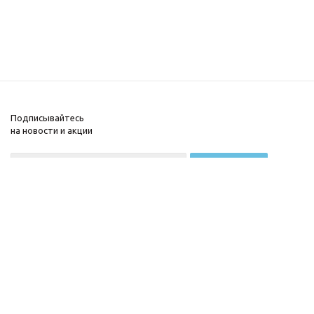
Подписывайтесь
на новости и акции
+7 (495) 22-777-63
aqapool@mail.ru
© 2018-2026 ©
Каталог
Aqapool.ru
Компания
Официальный интернет-
Документы
магазин