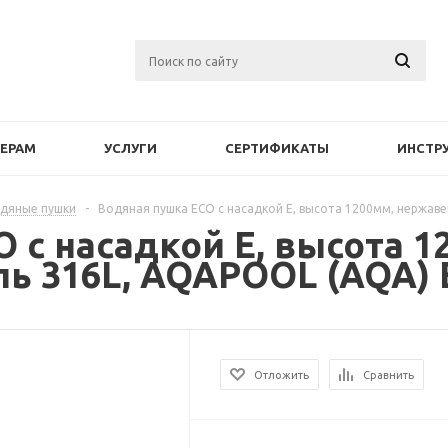
ЕРАМ
УСЛУГИ
СЕРТИФИКАТЫ
ИНСТР
дяные пушки
-
Водяная пушка ECO c насадкой E, высота 1200мм, нержав
 c насадкой E, высота 1
ь 316L, AQAPOOL (AQA) 
Отложить
Сравнить