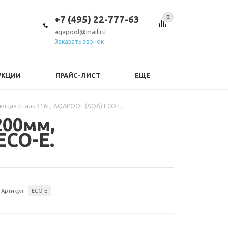
+7 (495) 22-777-63
0
aqapool@mail.ru
Заказать звонок
УКЦИИ
ПРАЙС-ЛИСТ
ЕЩЕ
еющая сталь 316L, AQAPOOL (AQA) ECO-E.
200мм,
ECO-E.
Артикул
ECO-E